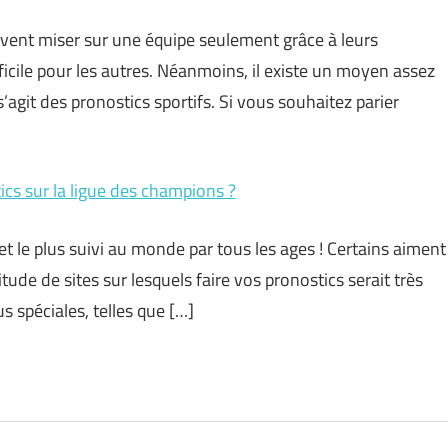
euvent miser sur une équipe seulement grâce à leurs
ficile pour les autres. Néanmoins, il existe un moyen assez
 s’agit des pronostics sportifs. Si vous souhaitez parier
tics sur la ligue des champions ?
 et le plus suivi au monde par tous les ages ! Certains aiment
titude de sites sur lesquels faire vos pronostics serait très
us spéciales, telles que […]