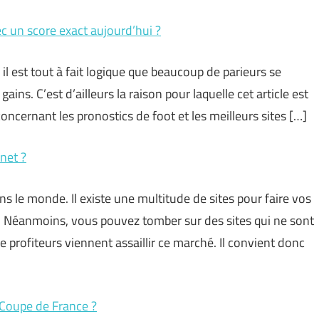
ec un score exact aujourd’hui ?
, il est tout à fait logique que beaucoup de parieurs se
ins. C’est d’ailleurs la raison pour laquelle cet article est
concernant les pronostics de foot et les meilleurs sites […]
rnet ?
ans le monde. Il existe une multitude de sites pour faire vos
te. Néanmoins, vous pouvez tomber sur des sites qui ne sont
profiteurs viennent assaillir ce marché. Il convient donc
n Coupe de France ?