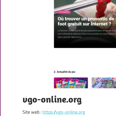
vgo-online.org
Site web :
https://vgo-online.org